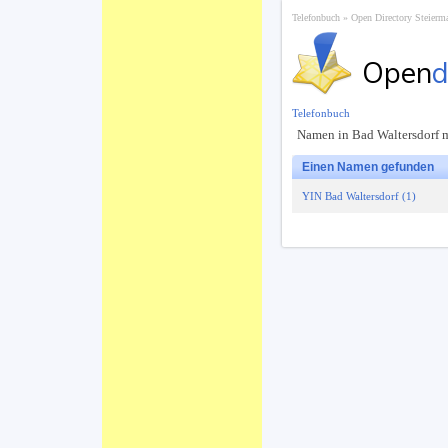
Telefonbuch
Open Directory Steierm
Open
d
Telefonbuch
Namen in Bad Waltersdorf m
Einen Namen gefunden
YIN Bad Waltersdorf (1)