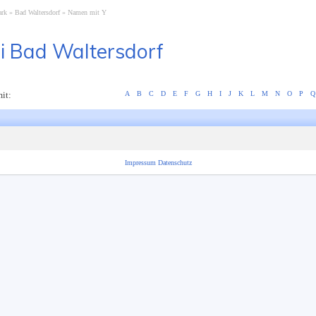
ark
Bad Waltersdorf
Namen mit Y
i Bad Waltersdorf
it:
A
B
C
D
E
F
G
H
I
J
K
L
M
N
O
P
Q
Impressum
Datenschutz