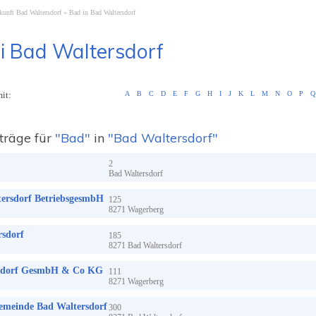
kunft Bad Waltersdorf
Bad in Bad Waltersdorf
i Bad Waltersdorf
it:
A
B
C
D
E
F
G
H
I
J
K
L
M
N
O
P
Q
träge für
"Bad"
in
"Bad Waltersdorf"
2
Bad Waltersdorf
tersdorf BetriebsgesmbH
125
8271
Wagerberg
rsdorf
185
8271
Bad Waltersdorf
rsdorf GesmbH & Co KG
111
8271
Wagerberg
emeinde Bad Waltersdorf
300