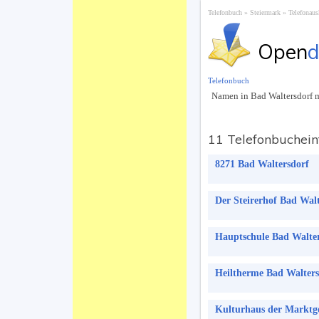
Telefonbuch
Steiermark
Telefonaus
Open
d
Telefonbuch
Namen in Bad Waltersdorf m
11 Telefonbuchein
8271 Bad Waltersdorf
Der Steirerhof Bad Wal
Hauptschule Bad Walte
Heiltherme Bad Walte
Kulturhaus der Marktg