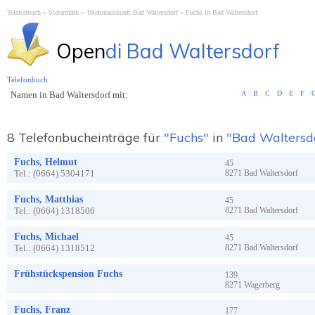
Telefonbuch
Steiermark
Telefonauskunft Bad Waltersdorf
Fuchs in Bad Waltersdorf
Open
di Bad Waltersdorf
Telefonbuch
Namen in Bad Waltersdorf mit:
A
B
C
D
E
F
8 Telefonbucheinträge für
"Fuchs"
in
"Bad Waltersd
Fuchs, Helmut
45
Tel.:
(0664) 5304171
8271
Bad Waltersdorf
Fuchs, Matthias
45
Tel.:
(0664) 1318506
8271
Bad Waltersdorf
Fuchs, Michael
45
Tel.:
(0664) 1318512
8271
Bad Waltersdorf
Frühstückspension Fuchs
139
8271
Wagerberg
Fuchs, Franz
177